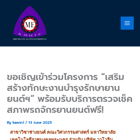
Skip
to
content
ขอเชิญเข้าร่วมโครงการ “เสริม
สร้างทักษะงานบำรุงรักษายาน
ยนต์ฯ” พร้อมรับบริการตรวจเช็ค
สภาพรถจักรยานยนต์ฟรี!
By
kawin.l
/
13 June 2025
สาขาวิชาช่างยนต์ คณะวิศวกรรมศาสตร์ มหาวิทยาลัย
เทคโนโลยีราชมงคลพระนคร ร่วมกับ บริษัท วาโวลีน